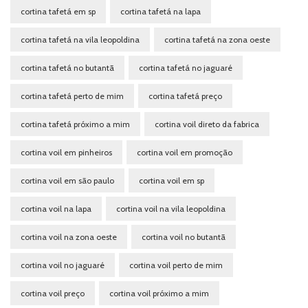
cortina tafetá em sp
cortina tafetá na lapa
cortina tafetá na vila leopoldina
cortina tafetá na zona oeste
cortina tafetá no butantã
cortina tafetá no jaguaré
cortina tafetá perto de mim
cortina tafetá preço
cortina tafetá próximo a mim
cortina voil direto da fabrica
cortina voil em pinheiros
cortina voil em promoção
cortina voil em são paulo
cortina voil em sp
cortina voil na lapa
cortina voil na vila leopoldina
cortina voil na zona oeste
cortina voil no butantã
cortina voil no jaguaré
cortina voil perto de mim
cortina voil preço
cortina voil próximo a mim