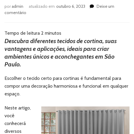
por
admin
atualizado em
outubro 6, 2023
Deixe um
em
comentário
Conheça
os
diferentes
Tempo de leitura
2
minutos
tecidos
Descubra diferentes tecidos de cortina, suas
de
vantagens e aplicações, ideais para criar
cortina
ambientes únicos e aconchegantes em São
Paulo.
Escolher o tecido certo para cortinas é fundamental para
compor uma decoração harmoniosa e funcional em qualquer
espaço.
Neste artigo,
você
conhecerá
diversos