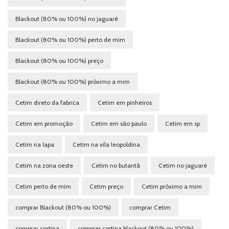
Blackout (80% ou 100%) no jaguaré
Blackout (80% ou 100%) perto de mim
Blackout (80% ou 100%) preço
Blackout (80% ou 100%) próximo a mim
Cetim direto da fabrica
Cetim em pinheiros
Cetim em promoção
Cetim em são paulo
Cetim em sp
Cetim na lapa
Cetim na vila leopoldina
Cetim na zona oeste
Cetim no butantã
Cetim no jaguaré
Cetim perto de mim
Cetim preço
Cetim próximo a mim
comprar Blackout (80% ou 100%)
comprar Cetim
comprar cortina
comprar cortina blackout (80% ou 100%)