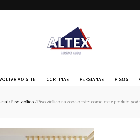
VOLTAR AO SITE
CORTINAS
PERSIANAS
PISOS
icial
/
Piso vinílico
/
Piso vinílico na zona oeste: como esse produto pode 