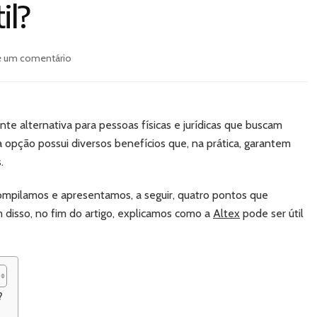
il?
em
e um comentário
Piso
vinílico
na
zona
te alternativa para pessoas físicas e jurídicas que buscam
oeste:
sa opção possui diversos benefícios que, na prática, garantem
como
s.
esse
produto
pode
compilamos e apresentamos, a seguir, quatro pontos que
ser
 disso, no fim do artigo, explicamos como a
Altex
pode ser útil
útil?
?