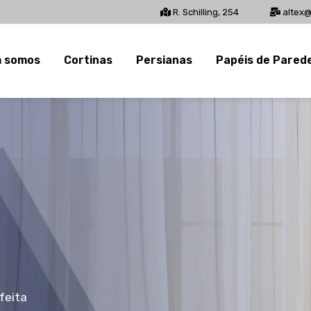
R. Schilling, 254
altex@
 somos
Cortinas
Persianas
Papéis de Pared
feita