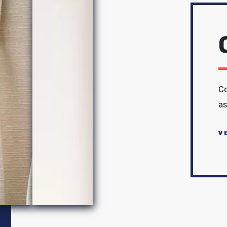
Co
as
V