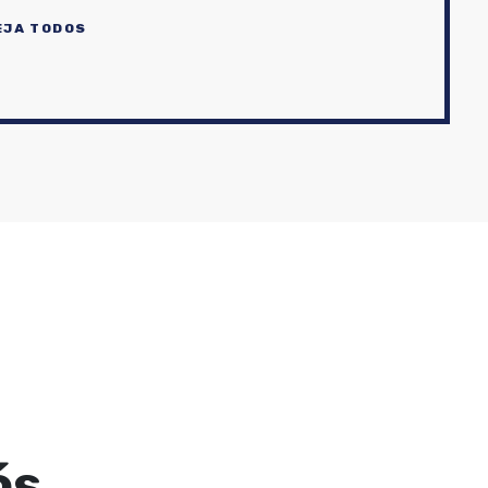
EJA TODOS
ós