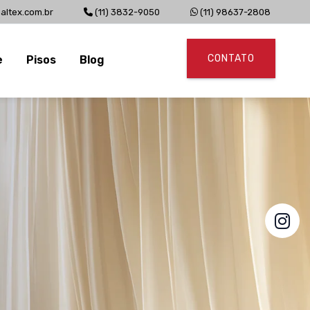
altex.com.br
(11) 3832-9050
(11) 98637-2808
CONTATO
e
Pisos
Blog