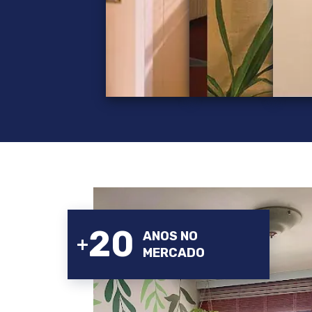
26
ANOS NO
+
MERCADO