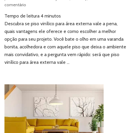
em
comentário
Piso
Tempo de leitura
4
minutos
vinílico
para
Descubra se piso vinílico para área externa vale a pena,
área
quais vantagens ele oferece e como escolher a melhor
externa:
opção para seu projeto. Você bate o olho em uma varanda
vale
bonita, acolhedora e com aquele piso que deixa o ambiente
a
mais convidativo, e a pergunta vem rápido: será que piso
pena
comprar
vinílico para área externa vale …