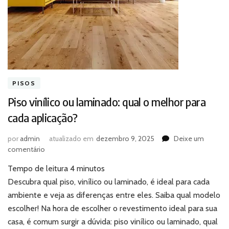
PISOS
Piso vinílico ou laminado: qual o melhor para
cada aplicação?
por
admin
atualizado em
dezembro 9, 2025
Deixe um
em
comentário
Piso
Tempo de leitura
4
minutos
vinílico
ou
Descubra qual piso, vinílico ou laminado, é ideal para cada
laminado:
ambiente e veja as diferenças entre eles. Saiba qual modelo
qual
escolher! Na hora de escolher o revestimento ideal para sua
o
casa, é comum surgir a dúvida: piso vinílico ou laminado, qual
melhor