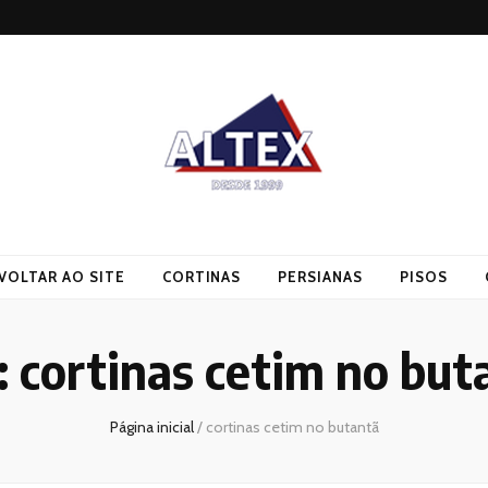
VOLTAR AO SITE
CORTINAS
PERSIANAS
PISOS
:
cortinas cetim no but
Página inicial
/
cortinas cetim no butantã