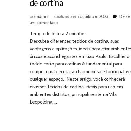
de cortina
por
admin
atualizado em
outubro 6, 2023
Deixe
em
um comentário
Conheça
Tempo de leitura
2
minutos
os
diferentes
Descubra diferentes tecidos de cortina, suas
tecidos
vantagens e aplicações, ideais para criar ambiente
de
únicos e aconchegantes em São Paulo. Escolher o
cortina
tecido certo para cortinas é fundamental para
compor uma decoração harmoniosa e funcional e
qualquer espaço. Neste artigo, você conhecerá
diversos tecidos de cortina, ideais para uso em
ambientes distintos, principalmente na Vila
Leopoldina, …