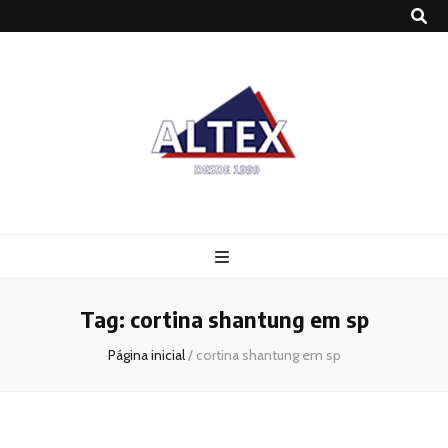
Altex
Blog
Tag:
cortina shantung em sp
Página inicial
/
cortina shantung em sp