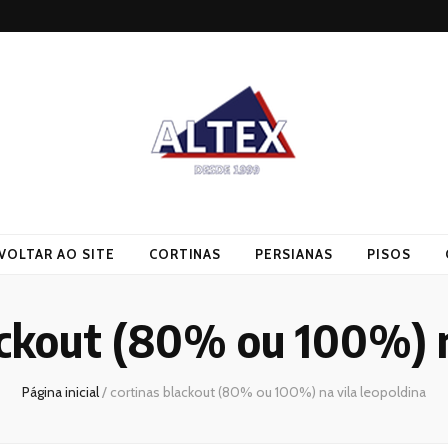
VOLTAR AO SITE
CORTINAS
PERSIANAS
PISOS
ackout (80% ou 100%) n
Página inicial
/
cortinas blackout (80% ou 100%) na vila leopoldina