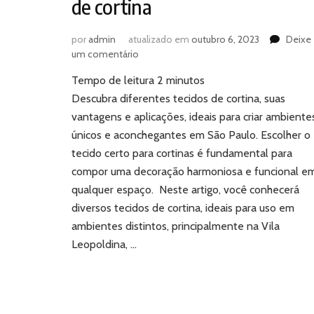
de cortina
por
admin
atualizado em
outubro 6, 2023
Deixe
em
um comentário
Conheça
Tempo de leitura
2
minutos
os
diferentes
Descubra diferentes tecidos de cortina, suas
tecidos
vantagens e aplicações, ideais para criar ambiente
de
únicos e aconchegantes em São Paulo. Escolher o
cortina
tecido certo para cortinas é fundamental para
compor uma decoração harmoniosa e funcional e
qualquer espaço. Neste artigo, você conhecerá
diversos tecidos de cortina, ideais para uso em
ambientes distintos, principalmente na Vila
Leopoldina, …