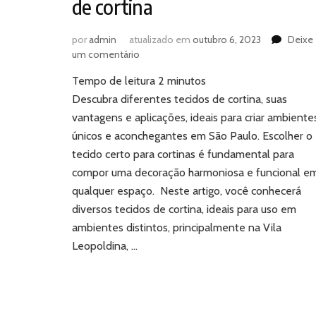
de cortina
por
admin
atualizado em
outubro 6, 2023
Deixe
em
um comentário
Conheça
Tempo de leitura
2
minutos
os
diferentes
Descubra diferentes tecidos de cortina, suas
tecidos
vantagens e aplicações, ideais para criar ambiente
de
únicos e aconchegantes em São Paulo. Escolher o
cortina
tecido certo para cortinas é fundamental para
compor uma decoração harmoniosa e funcional e
qualquer espaço. Neste artigo, você conhecerá
diversos tecidos de cortina, ideais para uso em
ambientes distintos, principalmente na Vila
Leopoldina, …