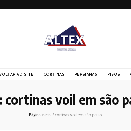
VOLTAR AO SITE
CORTINAS
PERSIANAS
PISOS
:
cortinas voil em são p
Página inicial
/
cortinas voil em são paulo