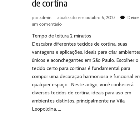
de cortina
por
admin
atualizado em
outubro 6, 2023
Deixe
em
um comentário
Conheça
Tempo de leitura
2
minutos
os
diferentes
Descubra diferentes tecidos de cortina, suas
tecidos
vantagens e aplicações, ideais para criar ambiente
de
únicos e aconchegantes em São Paulo. Escolher o
cortina
tecido certo para cortinas é fundamental para
compor uma decoração harmoniosa e funcional e
qualquer espaço. Neste artigo, você conhecerá
diversos tecidos de cortina, ideais para uso em
ambientes distintos, principalmente na Vila
Leopoldina, …