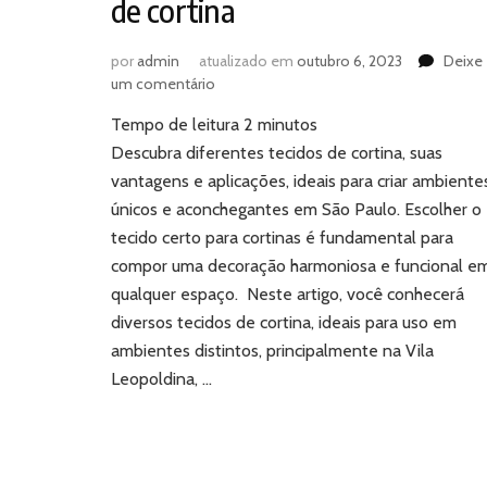
de cortina
por
admin
atualizado em
outubro 6, 2023
Deixe
em
um comentário
Conheça
Tempo de leitura
2
minutos
os
diferentes
Descubra diferentes tecidos de cortina, suas
tecidos
vantagens e aplicações, ideais para criar ambiente
de
únicos e aconchegantes em São Paulo. Escolher o
cortina
tecido certo para cortinas é fundamental para
compor uma decoração harmoniosa e funcional e
qualquer espaço. Neste artigo, você conhecerá
diversos tecidos de cortina, ideais para uso em
ambientes distintos, principalmente na Vila
Leopoldina, …