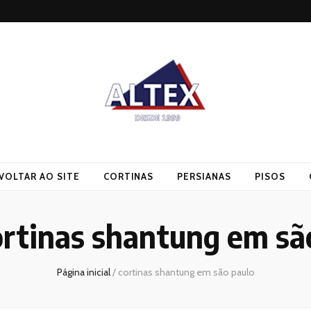
VOLTAR AO SITE
CORTINAS
PERSIANAS
PISOS
ortinas shantung em sã
Página inicial
/
cortinas shantung em são paulo