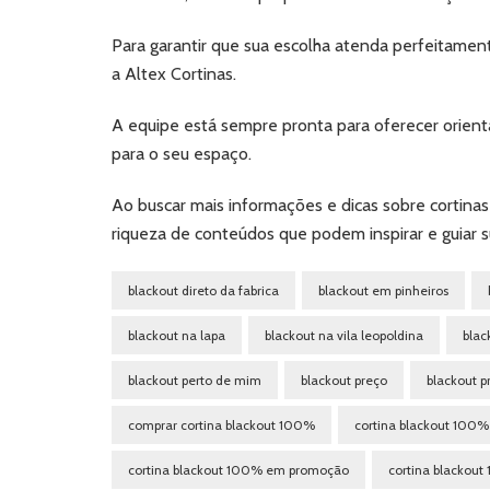
Para garantir que sua escolha atenda perfeitamen
a Altex Cortinas.
A equipe está sempre pronta para oferecer orient
para o seu espaço.
Ao buscar mais informações e dicas sobre cortinas
riqueza de conteúdos que podem inspirar e guiar su
blackout direto da fabrica
blackout em pinheiros
blackout na lapa
blackout na vila leopoldina
blac
blackout perto de mim
blackout preço
blackout 
comprar cortina blackout 100%
cortina blackout 100% 
cortina blackout 100% em promoção
cortina blackou