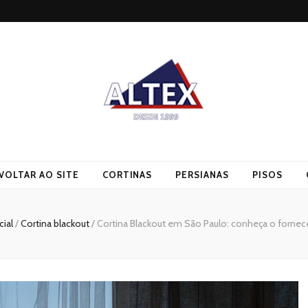
VOLTAR AO SITE
CORTINAS
PERSIANAS
PISOS
cial
/
Cortina blackout
/
Cortina Blackout em São Paulo: conheça o fornec