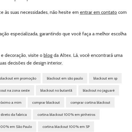
te às suas necessidades, não hesite em
entrar em contato
com
ação especializada, garantindo que você faça a melhor escolha
 e decoração, visite o
blog
da Altex. Lá, você encontrará uma
as decisões de design interior.
blackout em promoção
blackout em são paulo
blackout em sp
kout na zona oeste
blackout no butantã
blackout no jaguaré
próximo a mim
comprar blackout
comprar cortina blackout
direto da fabrica
cortina blackout 100% em pinheiros
t 100% em São Paulo
cortina blackout 100% em SP