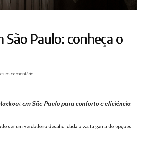
m São Paulo: conheça o
em
xe um comentário
Cortina
Blackout
em
São
blackout em São Paulo para conforto e eficiência
Paulo:
conheça
o
pode ser um verdadeiro desafio, dada a vasta gama de opções
fornecedor
ideal