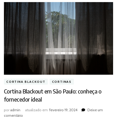
CORTINA BLACKOUT
CORTINAS
Cortina Blackout em São Paulo: conheça o
fornecedor ideal
por
admin
atualizado em
fevereiro 19, 2024
Deixe um
em
comentário