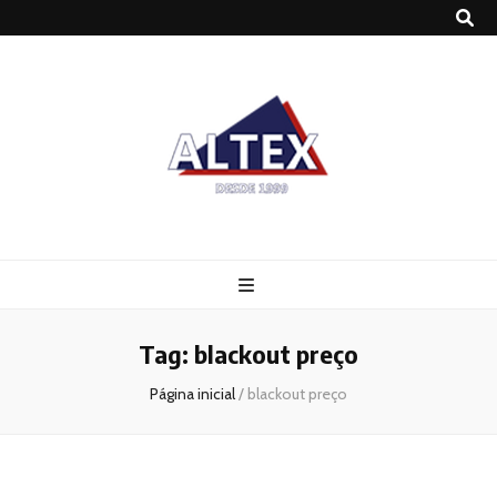
Altex
Blog
Tag:
blackout preço
Página inicial
/
blackout preço