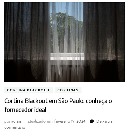
CORTINA BLACKOUT
CORTINAS
Cortina Blackout em São Paulo: conheça o
fornecedor ideal
por
admin
atualizado em
fevereiro 19, 2024
Deixe um
em
comentário