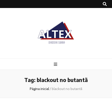
Altex
Blog
Tag:
blackout no butantã
Página inicial
/
blackout no butantã