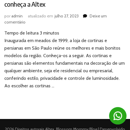
conheça a Altex
por
admin
atualizado em
julho 27, 2023
Deixe um
em
comentário
Loja
Tempo de leitura
3
minutos
de
cortinas
Inaugurada em meados de 1999, a loja de cortinas e
e
persianas em São Paulo reúne os melhores e mais bonitos
persianas
modelos da região. Conheça-os a seguir. As cortinas e
em
persianas são elementos fundamentais na decoração de um
São
qualquer ambiente, seja ele residencial ou empresarial,
Paulo:
conheça
conferindo estilo, privacidade e controle de luminosidade.
a
Ao escolher as cortinas …
Altex
2026 Direitos autorais
Altex
.
Blossom Mommy Blog | Desenvolvido