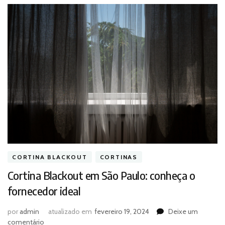
CORTINA BLACKOUT
CORTINAS
Cortina Blackout em São Paulo: conheça o
fornecedor ideal
por
admin
atualizado em
fevereiro 19, 2024
Deixe um
em
comentário