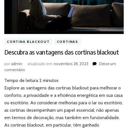
CORTINA BLACKOUT
CORTINAS
Descubra as vantagens das cortinas blackout
por
admin
atualizado em
novembro 28, 2023
Deixe um
em
comentário
Descubra
Tempo de leitura
2
minutos
as
vantagens
Explore as vantagens das cortinas blackout para melhorar o
das
conforto, a privacidade e a eficiência energética em sua casa
cortinas
ou escritório. Ao considerar melhorias para o lar ou escritório,
blackout
as cortinas desempenham um papel essencial, não apenas
em termos de decoração, mas também em funcionalidade.
As cortinas blackout, em particular, têm ganhado