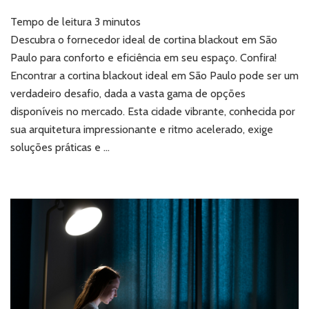
Cortina
Tempo de leitura
3
minutos
Blackout
em
Descubra o fornecedor ideal de cortina blackout em São
São
Paulo para conforto e eficiência em seu espaço. Confira!
Paulo:
Encontrar a cortina blackout ideal em São Paulo pode ser um
conheça
verdadeiro desafio, dada a vasta gama de opções
o
disponíveis no mercado. Esta cidade vibrante, conhecida por
fornecedor
ideal
sua arquitetura impressionante e ritmo acelerado, exige
soluções práticas e …