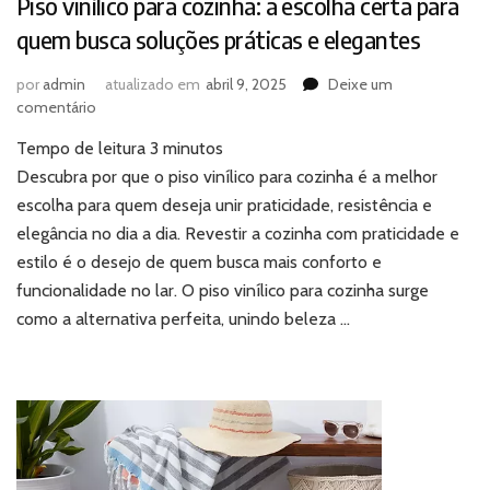
Piso vinílico para cozinha: a escolha certa para
quem busca soluções práticas e elegantes
por
admin
atualizado em
abril 9, 2025
Deixe um
em
comentário
Piso
Tempo de leitura
3
minutos
vinílico
para
Descubra por que o piso vinílico para cozinha é a melhor
cozinha:
escolha para quem deseja unir praticidade, resistência e
a
elegância no dia a dia. Revestir a cozinha com praticidade e
escolha
estilo é o desejo de quem busca mais conforto e
certa
funcionalidade no lar. O piso vinílico para cozinha surge
para
quem
como a alternativa perfeita, unindo beleza …
busca
soluções
práticas
e
elegantes