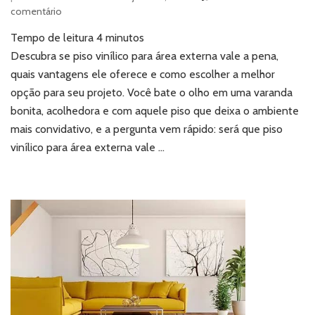
em
comentário
Piso
Tempo de leitura
4
minutos
vinílico
para
Descubra se piso vinílico para área externa vale a pena,
área
quais vantagens ele oferece e como escolher a melhor
externa:
opção para seu projeto. Você bate o olho em uma varanda
vale
bonita, acolhedora e com aquele piso que deixa o ambiente
a
mais convidativo, e a pergunta vem rápido: será que piso
pena
comprar
vinílico para área externa vale …