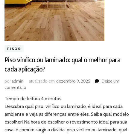
PISOS
Piso vinílico ou laminado: qual o melhor para
cada aplicação?
por
admin
atualizado em
dezembro 9, 2025
Deixe um
em
comentário
Piso
Tempo de leitura
4
minutos
vinílico
ou
Descubra qual piso, vinílico ou laminado, é ideal para cada
laminado:
ambiente e veja as diferenças entre eles. Saiba qual modelo
qual
escolher! Na hora de escolher o revestimento ideal para sua
o
casa, é comum surgir a dúvida: piso vinílico ou laminado, qual
melhor