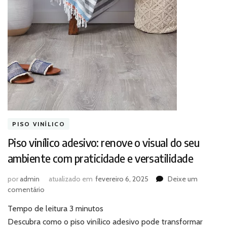
PISO VINÍLICO
Piso vinílico adesivo: renove o visual do seu
ambiente com praticidade e versatilidade
por
admin
atualizado em
fevereiro 6, 2025
Deixe um
em
comentário
Piso
Tempo de leitura
3
minutos
vinílico
adesivo:
Descubra como o piso vinílico adesivo pode transformar