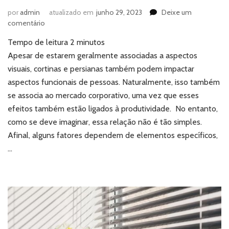
por
admin
atualizado em
junho 29, 2023
Deixe um
em
comentário
Cortinas
Tempo de leitura
2
minutos
e
persianas:
Apesar de estarem geralmente associadas a aspectos
qual
visuais, cortinas e persianas também podem impactar
o
aspectos funcionais de pessoas. Naturalmente, isso também
impacto
se associa ao mercado corporativo, uma vez que esses
na
efeitos também estão ligados à produtividade. No entanto,
produtividade
corporativa?
como se deve imaginar, essa relação não é tão simples.
Afinal, alguns fatores dependem de elementos específicos,
…