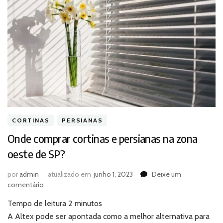
CORTINAS
PERSIANAS
Onde comprar cortinas e persianas na zona
oeste de SP?
por
admin
atualizado em
junho 1, 2023
Deixe um
em
comentário
Onde
Tempo de leitura
2
minutos
comprar
cortinas
A Altex pode ser apontada como a melhor alternativa para