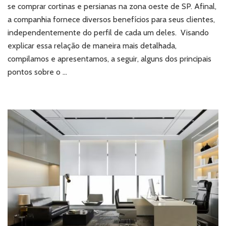
e
se comprar cortinas e persianas na zona oeste de SP. Afinal,
persianas
a companhia fornece diversos benefícios para seus clientes,
na
independentemente do perfil de cada um deles. Visando
zona
explicar essa relação de maneira mais detalhada,
oeste
de
compilamos e apresentamos, a seguir, alguns dos principais
SP?
pontos sobre o …