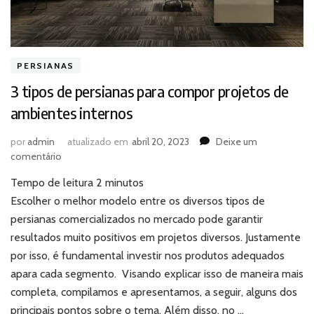
PERSIANAS
3 tipos de persianas para compor projetos de
ambientes internos
por
admin
atualizado em
abril 20, 2023
Deixe um
em
comentário
3
Tempo de leitura
2
minutos
tipos
de
Escolher o melhor modelo entre os diversos tipos de
persianas
persianas comercializados no mercado pode garantir
para
resultados muito positivos em projetos diversos. Justamente
compor
por isso, é fundamental investir nos produtos adequados
projetos
apara cada segmento. Visando explicar isso de maneira mais
de
ambientes
completa, compilamos e apresentamos, a seguir, alguns dos
internos
principais pontos sobre o tema. Além disso, no …