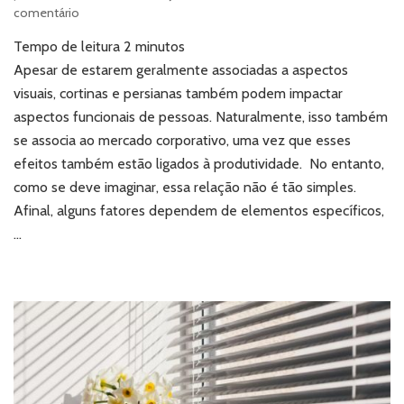
em
comentário
Cortinas
Tempo de leitura
2
minutos
e
persianas:
Apesar de estarem geralmente associadas a aspectos
qual
visuais, cortinas e persianas também podem impactar
o
aspectos funcionais de pessoas. Naturalmente, isso também
impacto
se associa ao mercado corporativo, uma vez que esses
na
efeitos também estão ligados à produtividade. No entanto,
produtividade
corporativa?
como se deve imaginar, essa relação não é tão simples.
Afinal, alguns fatores dependem de elementos específicos,
…