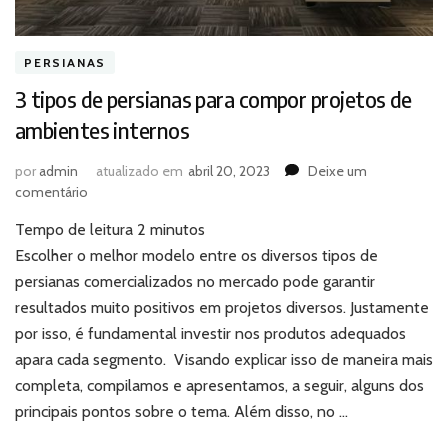
PERSIANAS
3 tipos de persianas para compor projetos de
ambientes internos
por
admin
atualizado em
abril 20, 2023
Deixe um
em
comentário
3
Tempo de leitura
2
minutos
tipos
de
Escolher o melhor modelo entre os diversos tipos de
persianas
persianas comercializados no mercado pode garantir
para
resultados muito positivos em projetos diversos. Justamente
compor
por isso, é fundamental investir nos produtos adequados
projetos
apara cada segmento. Visando explicar isso de maneira mais
de
ambientes
completa, compilamos e apresentamos, a seguir, alguns dos
internos
principais pontos sobre o tema. Além disso, no …