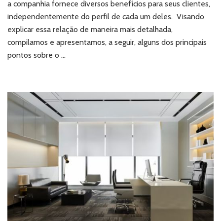
a companhia fornece diversos benefícios para seus clientes,
na
independentemente do perfil de cada um deles. Visando
zona
explicar essa relação de maneira mais detalhada,
oeste
de
compilamos e apresentamos, a seguir, alguns dos principais
SP?
pontos sobre o …