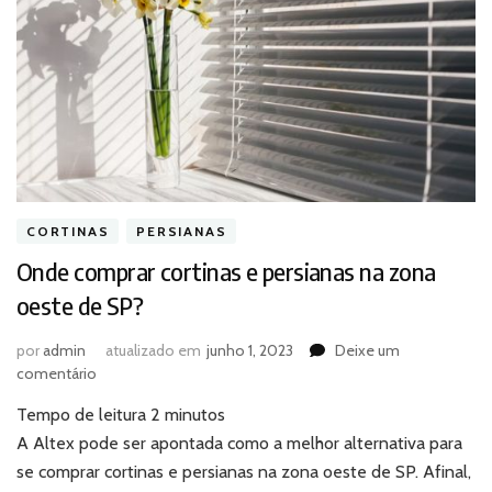
CORTINAS
PERSIANAS
Onde comprar cortinas e persianas na zona
oeste de SP?
por
admin
atualizado em
junho 1, 2023
Deixe um
em
comentário
Onde
Tempo de leitura
2
minutos
comprar
cortinas
A Altex pode ser apontada como a melhor alternativa para
e
se comprar cortinas e persianas na zona oeste de SP. Afinal,
persianas