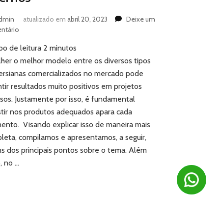
dmin
atualizado em
abril 20, 2023
Deixe um
em
ntário
3
o de leitura
2
minutos
tipos
de
lher o melhor modelo entre os diversos tipos
persianas
ersianas comercializados no mercado pode
para
ntir resultados muito positivos em projetos
compor
rsos. Justamente por isso, é fundamental
projetos
stir nos produtos adequados apara cada
de
ambientes
ento. Visando explicar isso de maneira mais
internos
leta, compilamos e apresentamos, a seguir,
ns dos principais pontos sobre o tema. Além
, no …