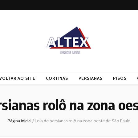
VOLTAR AO SITE
CORTINAS
PERSIANAS
PISOS
rsianas rolô na zona oe
Página inicial
/
Loja de persianas rolô na zona oeste de São Paulo