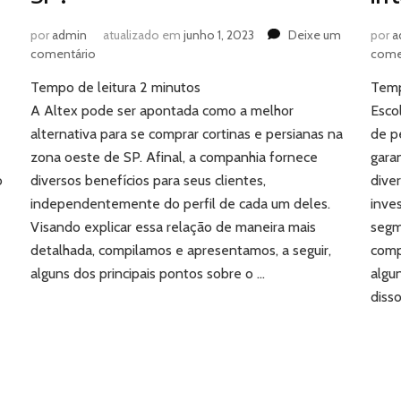
por
admin
atualizado em
junho 1, 2023
Deixe um
por
a
em
comentário
come
Onde
Tempo de leitura
2
minutos
Temp
comprar
cortinas
A Altex pode ser apontada como a melhor
Esco
e
alternativa para se comprar cortinas e persianas na
de p
persianas
zona oeste de SP. Afinal, a companhia fornece
gara
na
o
diversos benefícios para seus clientes,
dive
zona
independentemente do perfil de cada um deles.
oeste
inve
de
Visando explicar essa relação de maneira mais
segm
SP?
detalhada, compilamos e apresentamos, a seguir,
comp
alguns dos principais pontos sobre o …
algu
disso