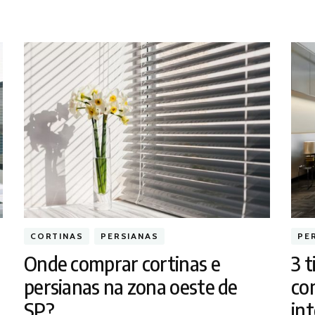
CORTINAS
PERSIANAS
PE
Onde comprar cortinas e
3 t
persianas na zona oeste de
co
SP?
in