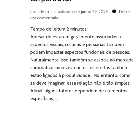
por
admin
atualizado em
junho 29, 2023
Deixe
em
um comentário
Cortinas
Tempo de leitura
2
minutos
e
persianas:
Apesar de estarem geralmente associadas a
qual
aspectos visuais, cortinas e persianas também
o
podem impactar aspectos funcionais de pessoas.
impacto
Naturalmente, isso também se associa ao mercad
na
corporativo, uma vez que esses efeitos também
produtividade
corporativa?
estão ligados à produtividade. No entanto, como
se deve imaginar, essa relação não é tão simples.
Afinal, alguns fatores dependem de elementos
específicos, …