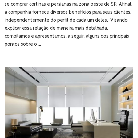
e
se comprar cortinas e persianas na zona oeste de SP. Afinal,
persianas
a companhia fornece diversos benefícios para seus clientes,
na
independentemente do perfil de cada um deles. Visando
zona
explicar essa relação de maneira mais detalhada,
oeste
de
compilamos e apresentamos, a seguir, alguns dos principais
SP?
pontos sobre o …