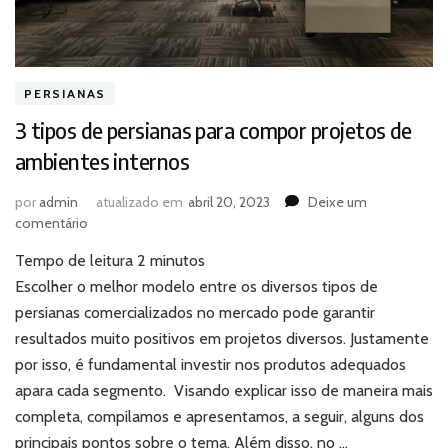
PERSIANAS
3 tipos de persianas para compor projetos de
ambientes internos
por
admin
atualizado em
abril 20, 2023
Deixe um
em
comentário
3
Tempo de leitura
2
minutos
tipos
de
Escolher o melhor modelo entre os diversos tipos de
persianas
persianas comercializados no mercado pode garantir
para
resultados muito positivos em projetos diversos. Justamente
compor
por isso, é fundamental investir nos produtos adequados
projetos
apara cada segmento. Visando explicar isso de maneira mais
de
ambientes
completa, compilamos e apresentamos, a seguir, alguns dos
internos
principais pontos sobre o tema. Além disso, no …