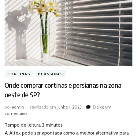
CORTINAS
PERSIANAS
Onde comprar cortinas e persianas na zona
oeste de SP?
por
admin
atualizado em
junho 1, 2023
Deixe um
em
comentário
Onde
Tempo de leitura
2
minutos
comprar
cortinas
A Altex pode ser apontada como a melhor alternativa para