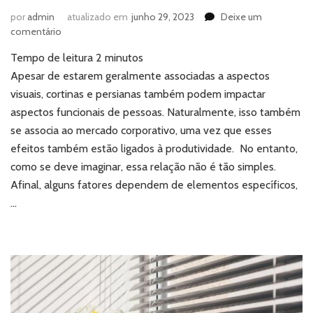
por
admin
atualizado em
junho 29, 2023
Deixe um
em
comentário
Cortinas
Tempo de leitura
2
minutos
e
persianas:
Apesar de estarem geralmente associadas a aspectos
qual
visuais, cortinas e persianas também podem impactar
o
aspectos funcionais de pessoas. Naturalmente, isso também
impacto
se associa ao mercado corporativo, uma vez que esses
na
efeitos também estão ligados à produtividade. No entanto,
produtividade
corporativa?
como se deve imaginar, essa relação não é tão simples.
Afinal, alguns fatores dependem de elementos específicos,
…