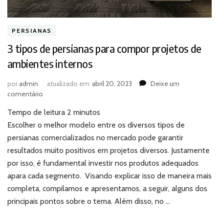
PERSIANAS
3 tipos de persianas para compor projetos de
ambientes internos
por
admin
atualizado em
abril 20, 2023
Deixe um
em
comentário
3
Tempo de leitura
2
minutos
tipos
de
Escolher o melhor modelo entre os diversos tipos de
persianas
persianas comercializados no mercado pode garantir
para
resultados muito positivos em projetos diversos. Justamente
compor
por isso, é fundamental investir nos produtos adequados
projetos
apara cada segmento. Visando explicar isso de maneira mais
de
ambientes
completa, compilamos e apresentamos, a seguir, alguns dos
internos
principais pontos sobre o tema. Além disso, no …