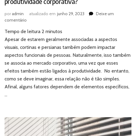
produtividade corporativa?
por
admin
atualizado em
junho 29, 2023
Deixe um
em
comentário
Cortinas
Tempo de leitura
2
minutos
e
persianas:
Apesar de estarem geralmente associadas a aspectos
qual
visuais, cortinas e persianas também podem impactar
o
aspectos funcionais de pessoas. Naturalmente, isso também
impacto
se associa ao mercado corporativo, uma vez que esses
na
efeitos também estão ligados à produtividade. No entanto,
produtividade
corporativa?
como se deve imaginar, essa relação não é tão simples.
Afinal, alguns fatores dependem de elementos específicos,
…