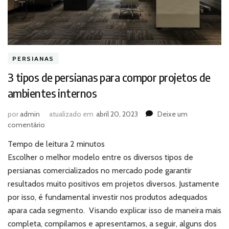
PERSIANAS
3 tipos de persianas para compor projetos de
ambientes internos
por
admin
atualizado em
abril 20, 2023
Deixe um
em
comentário
3
Tempo de leitura
2
minutos
tipos
de
Escolher o melhor modelo entre os diversos tipos de
persianas
persianas comercializados no mercado pode garantir
para
resultados muito positivos em projetos diversos. Justamente
compor
por isso, é fundamental investir nos produtos adequados
projetos
apara cada segmento. Visando explicar isso de maneira mais
de
ambientes
completa, compilamos e apresentamos, a seguir, alguns dos