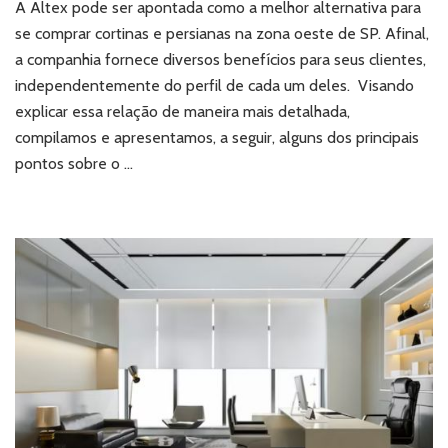
cortinas
A Altex pode ser apontada como a melhor alternativa para
e
se comprar cortinas e persianas na zona oeste de SP. Afinal,
persianas
a companhia fornece diversos benefícios para seus clientes,
na
independentemente do perfil de cada um deles. Visando
zona
explicar essa relação de maneira mais detalhada,
oeste
de
compilamos e apresentamos, a seguir, alguns dos principais
SP?
pontos sobre o …