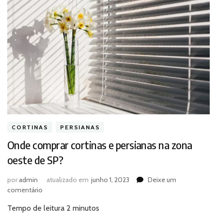
CORTINAS
PERSIANAS
Onde comprar cortinas e persianas na zona
oeste de SP?
por
admin
atualizado em
junho 1, 2023
Deixe um
em
comentário
Onde
Tempo de leitura
2
minutos
comprar