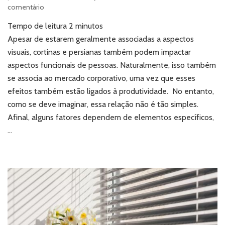
em
comentário
Cortinas
Tempo de leitura
2
minutos
e
persianas:
Apesar de estarem geralmente associadas a aspectos
qual
visuais, cortinas e persianas também podem impactar
o
aspectos funcionais de pessoas. Naturalmente, isso também
impacto
se associa ao mercado corporativo, uma vez que esses
na
efeitos também estão ligados à produtividade. No entanto,
produtividade
corporativa?
como se deve imaginar, essa relação não é tão simples.
Afinal, alguns fatores dependem de elementos específicos,
…