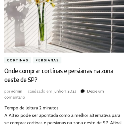
CORTINAS
PERSIANAS
Onde comprar cortinas e persianas na zona
oeste de SP?
por
admin
atualizado em
junho 1, 2023
Deixe um
em
comentário
Onde
Tempo de leitura
2
minutos
comprar
cortinas
A Altex pode ser apontada como a melhor alternativa para
e
se comprar cortinas e persianas na zona oeste de SP. Afinal,
persianas