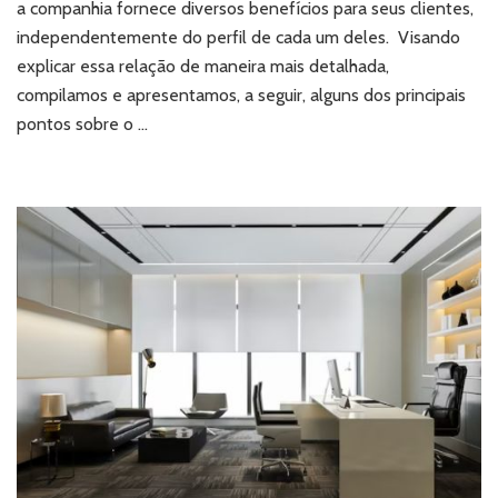
a companhia fornece diversos benefícios para seus clientes,
na
independentemente do perfil de cada um deles. Visando
zona
explicar essa relação de maneira mais detalhada,
oeste
de
compilamos e apresentamos, a seguir, alguns dos principais
SP?
pontos sobre o …