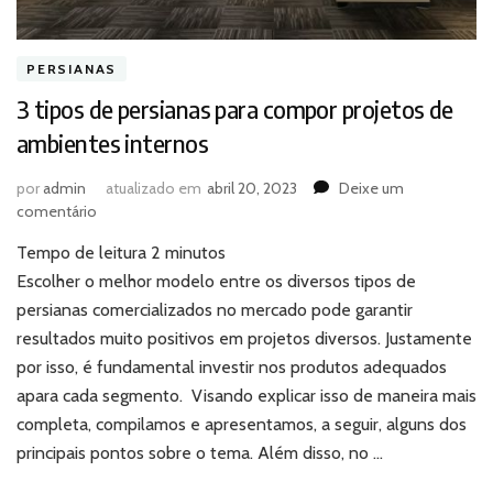
PERSIANAS
3 tipos de persianas para compor projetos de
ambientes internos
por
admin
atualizado em
abril 20, 2023
Deixe um
em
comentário
3
Tempo de leitura
2
minutos
tipos
de
Escolher o melhor modelo entre os diversos tipos de
persianas
persianas comercializados no mercado pode garantir
para
resultados muito positivos em projetos diversos. Justamente
compor
por isso, é fundamental investir nos produtos adequados
projetos
apara cada segmento. Visando explicar isso de maneira mais
de
ambientes
completa, compilamos e apresentamos, a seguir, alguns dos
internos
principais pontos sobre o tema. Além disso, no …