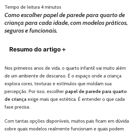
parede
Tempo de leitura
4
minutos
para
Como escolher papel de parede para quarto de
quarto
criança para cada idade, com modelos práticos,
de
seguros e funcionais.
criança:
como
escolher
Resumo do artigo
＋
o
modelo
ideal
Nos primeiros anos de vida, o quarto infantil vai muito além
para
cada
de um ambiente de descanso. É o espaço onde a criança
idade
explora cores, texturas e estímulos que moldam sua
percepção. Por isso, escolher
papel de parede para quarto
de criança
exige mais que estética. É entender o que cada
fase precisa.
Com tantas opções disponíveis, muitos pais ficam em dúvida
sobre quais modelos realmente funcionam e quais podem