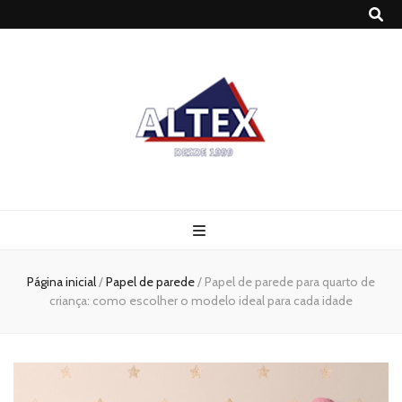
Altex
Blog
Página inicial
/
Papel de parede
/
Papel de parede para quarto de
criança: como escolher o modelo ideal para cada idade