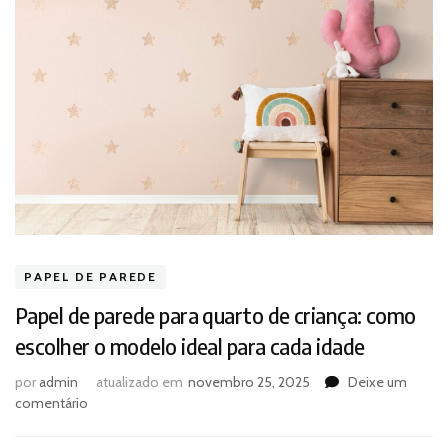
PAPEL DE PAREDE
Papel de parede para quarto de criança: como
escolher o modelo ideal para cada idade
por
admin
atualizado em
novembro 25, 2025
Deixe um
em
comentário
Papel
de