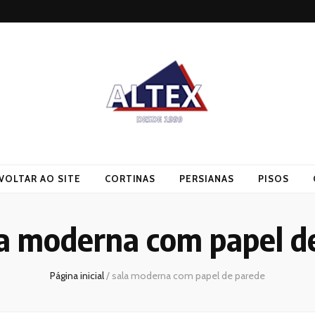
VOLTAR AO SITE
CORTINAS
PERSIANAS
PISOS
a moderna com papel d
Página inicial
/
sala moderna com papel de parede