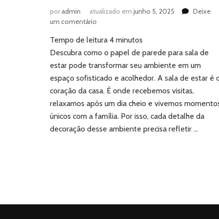
por
admin
atualizado em
junho 5, 2025
Deixe
em
um comentário
Papel
Tempo de leitura
4
minutos
de
parede
Descubra como o papel de parede para sala de
para
estar pode transformar seu ambiente em um
sala
espaço sofisticado e acolhedor. A sala de estar é 
de
coração da casa. É onde recebemos visitas,
estar:
relaxamos após um dia cheio e vivemos momento
o
segredo
únicos com a família. Por isso, cada detalhe da
para
decoração desse ambiente precisa refletir …
ambientes
sofisticados
e
aconchegantes