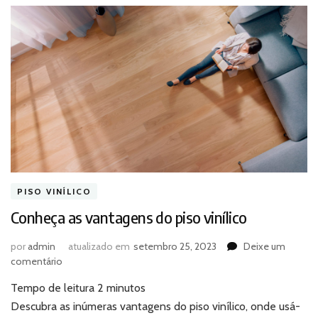
PISO VINÍLICO
Conheça as vantagens do piso vinílico
por
admin
atualizado em
setembro 25, 2023
Deixe um
em
comentário
Conheça
Tempo de leitura
2
minutos
as
vantagens
Descubra as inúmeras vantagens do piso vinílico, onde usá-