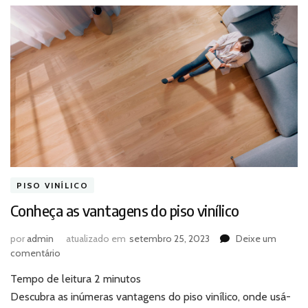
PISO VINÍLICO
Conheça as vantagens do piso vinílico
por
admin
atualizado em
setembro 25, 2023
Deixe um
em
comentário
Conheça
Tempo de leitura
2
minutos
as
vantagens
Descubra as inúmeras vantagens do piso vinílico, onde usá-