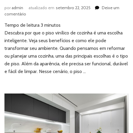
por
admin
atualizado em
setembro 22, 2025
Deixe um
em
comentário
Piso
Tempo de leitura
3
minutos
vinílico
de
Descubra por que o piso vinílico de cozinha é uma escolha
cozinha:
inteligente. Veja seus benefícios e como ele pode
descubra
transformar seu ambiente. Quando pensamos em reformar
os
ou planejar uma cozinha, uma das principais escolhas é o tipo
benefícios
de piso. Além da aparência, ele precisa ser funcional, durável
que
fazem
e fácil de limpar. Nesse cenário, o piso …
toda
diferença
no
dia
a
dia