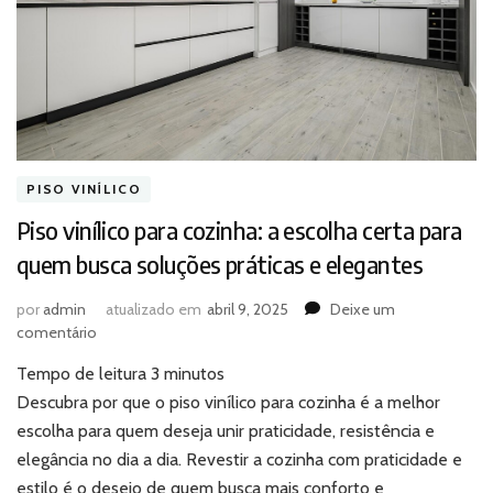
PISO VINÍLICO
Piso vinílico para cozinha: a escolha certa para
quem busca soluções práticas e elegantes
por
admin
atualizado em
abril 9, 2025
Deixe um
em
comentário
Piso
Tempo de leitura
3
minutos
vinílico
para
Descubra por que o piso vinílico para cozinha é a melhor
cozinha:
escolha para quem deseja unir praticidade, resistência e
a
elegância no dia a dia. Revestir a cozinha com praticidade e
escolha
estilo é o desejo de quem busca mais conforto e
certa