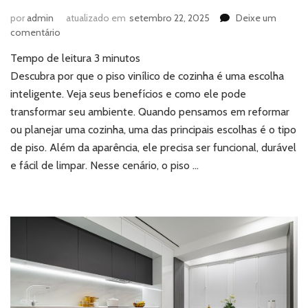
por
admin
atualizado em
setembro 22, 2025
Deixe um
em
comentário
Piso
Tempo de leitura
3
minutos
vinílico
de
Descubra por que o piso vinílico de cozinha é uma escolha
cozinha:
inteligente. Veja seus benefícios e como ele pode
descubra
transformar seu ambiente. Quando pensamos em reformar
os
ou planejar uma cozinha, uma das principais escolhas é o tipo
benefícios
de piso. Além da aparência, ele precisa ser funcional, durável
que
fazem
e fácil de limpar. Nesse cenário, o piso …
toda
diferença
no
dia
a
dia