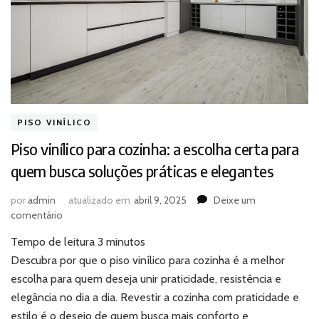
PISO VINÍLICO
Piso vinílico para cozinha: a escolha certa para
quem busca soluções práticas e elegantes
por
admin
atualizado em
abril 9, 2025
Deixe um
em
comentário
Piso
Tempo de leitura
3
minutos
vinílico
para
Descubra por que o piso vinílico para cozinha é a melhor
cozinha:
escolha para quem deseja unir praticidade, resistência e
a
elegância no dia a dia. Revestir a cozinha com praticidade e
escolha
estilo é o desejo de quem busca mais conforto e
certa