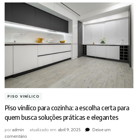
PISO VINÍLICO
Piso vinílico para cozinha: a escolha certa para
quem busca soluções práticas e elegantes
por
admin
atualizado em
abril 9, 2025
Deixe um
em
comentário