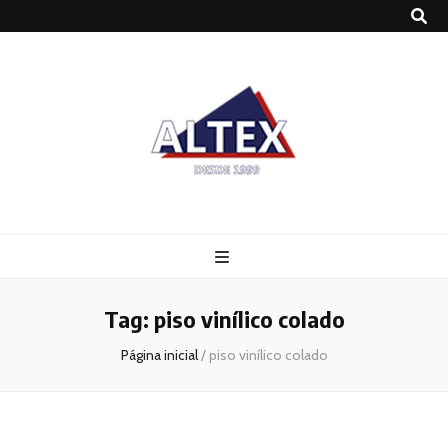
Altex
Blog
Tag:
piso vinílico colado
Página inicial
/
piso vinílico colado