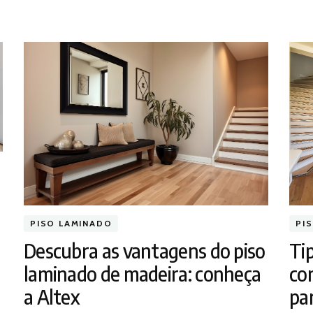
PISO LAMINADO
PI
Descubra as vantagens do piso
Tip
laminado de madeira: conheça
co
a Altex
pa