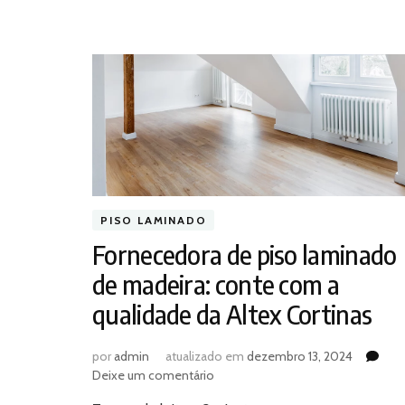
PISO LAMINADO
Fornecedora de piso laminado
de madeira: conte com a
qualidade da Altex Cortinas
por
admin
atualizado em
dezembro 13, 2024
em
Deixe um comentário
Fornecedora