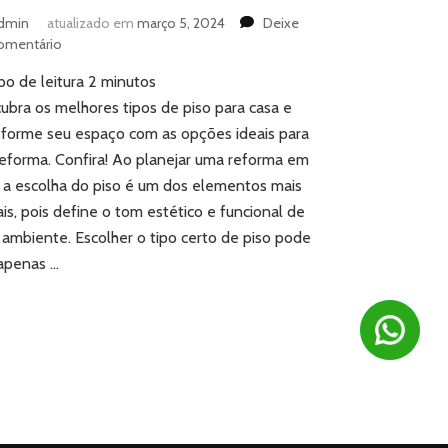
dmin
atualizado em
março 5, 2024
Deixe
em
omentário
Tipos
o de leitura
2
minutos
de
piso
ubra os melhores tipos de piso para casa e
para
sforme seu espaço com as opções ideais para
casa:
reforma. Confira! Ao planejar uma reforma em
conheça
, a escolha do piso é um dos elementos mais
as
ais, pois define o tom estético e funcional de
melhores
opções
 ambiente. Escolher o tipo certo de piso pode
para
apenas …
sua
reforma