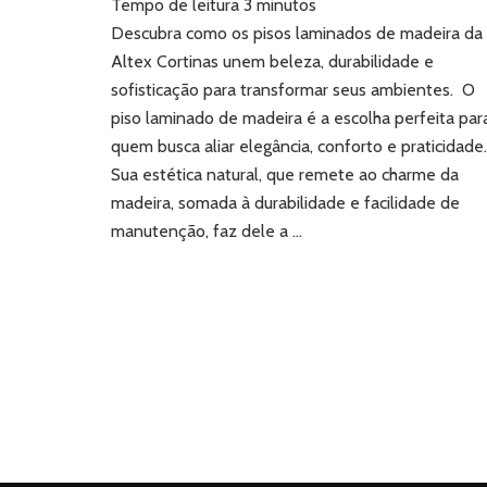
Tempo de leitura
3
minutos
de
piso
Descubra como os pisos laminados de madeira da
laminado
Altex Cortinas unem beleza, durabilidade e
de
sofisticação para transformar seus ambientes. O
madeira:
piso laminado de madeira é a escolha perfeita par
conte
quem busca aliar elegância, conforto e praticidade
com
a
Sua estética natural, que remete ao charme da
qualidade
madeira, somada à durabilidade e facilidade de
da
manutenção, faz dele a …
Altex
Cortinas