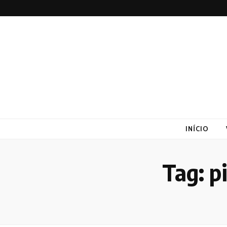
Altex
Blog
INÍCIO
Tag:
p