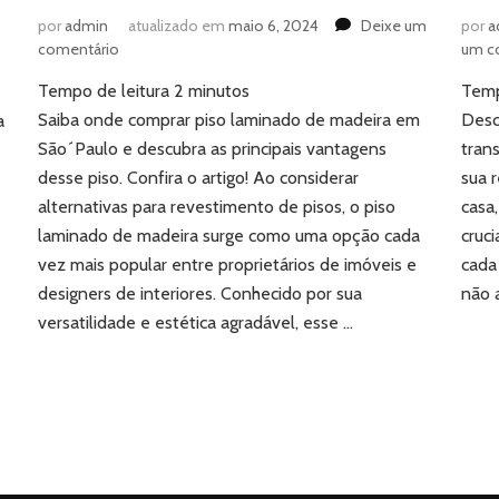
por
admin
atualizado em
maio 6, 2024
Deixe um
por
a
em
comentário
um c
Descubra
Tempo de leitura
2
minutos
Temp
as
vantagens
Saiba onde comprar piso laminado de madeira em
Desc
a
do
São´Paulo e descubra as principais vantagens
tran
.
piso
desse piso. Confira o artigo! Ao considerar
sua 
laminado
alternativas para revestimento de pisos, o piso
casa
de
laminado de madeira surge como uma opção cada
madeira:
cruci
conheça
vez mais popular entre proprietários de imóveis e
cada
a
designers de interiores. Conhecido por sua
não 
Altex
versatilidade e estética agradável, esse …