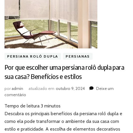
PERSIANA ROLÔ DUPLA
PERSIANAS
Por que escolher uma persiana rolô dupla para
sua casa? Benefícios e estilos
por
admin
atualizado em
outubro 9, 2024
Deixe um
em
comentário
Por
Tempo de leitura
3
minutos
que
escolher
Descubra os principais benefícios da persiana rolô dupla e
uma
como ela pode transformar o ambiente da sua casa com
persiana
estilo e praticidade. A escolha de elementos decorativos
rolô