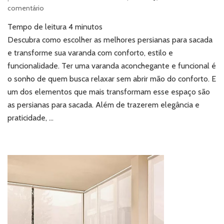
em
comentário
Persianas
Tempo de leitura
4
minutos
para
sacada:
Descubra como escolher as melhores persianas para sacada
como
e transforme sua varanda com conforto, estilo e
escolher
funcionalidade. Ter uma varanda aconchegante e funcional é
o
o sonho de quem busca relaxar sem abrir mão do conforto. E
modelo
um dos elementos que mais transformam esse espaço são
ideal
para
as persianas para sacada. Além de trazerem elegância e
a
praticidade, …
sua
varanda