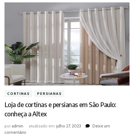
CORTINAS
PERSIANAS
Loja de cortinas e persianas em São Paulo:
conheça a Altex
por
admin
atualizado em
julho 27, 2023
Deixe um
em
comentário