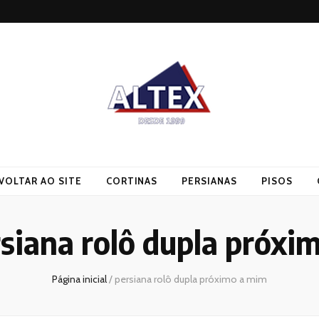
VOLTAR AO SITE
CORTINAS
PERSIANAS
PISOS
siana rolô dupla próxi
Página inicial
/
persiana rolô dupla próximo a mim