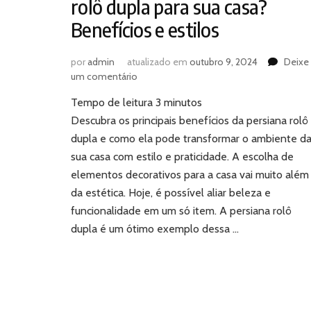
rolô dupla para sua casa?
Benefícios e estilos
por
admin
atualizado em
outubro 9, 2024
Deixe
em
um comentário
Por
Tempo de leitura
3
minutos
que
escolher
Descubra os principais benefícios da persiana rolô
uma
dupla e como ela pode transformar o ambiente d
persiana
sua casa com estilo e praticidade. A escolha de
rolô
elementos decorativos para a casa vai muito além
dupla
da estética. Hoje, é possível aliar beleza e
para
sua
funcionalidade em um só item. A persiana rolô
casa?
dupla é um ótimo exemplo dessa …
Benefícios
e
estilos