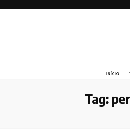
Altex
Blog
INÍCIO
Tag:
per