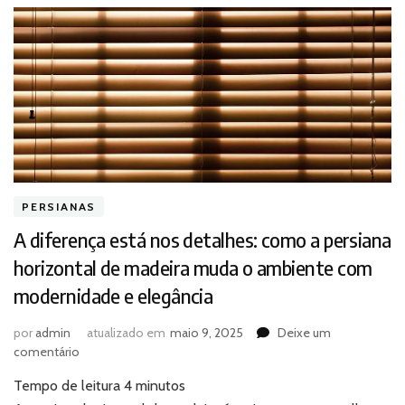
PERSIANAS
A diferença está nos detalhes: como a persiana
horizontal de madeira muda o ambiente com
modernidade e elegância
por
admin
atualizado em
maio 9, 2025
Deixe um
em
comentário
A
Tempo de leitura
4
minutos
diferença