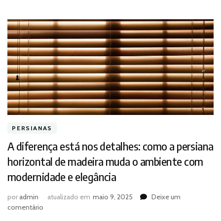
PERSIANAS
A diferença está nos detalhes: como a persiana
horizontal de madeira muda o ambiente com
modernidade e elegância
por
admin
atualizado em
maio 9, 2025
Deixe um
em
comentário
A