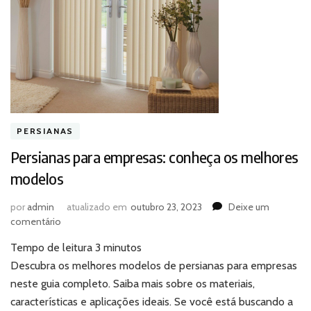
PERSIANAS
Persianas para empresas: conheça os melhores
modelos
por
admin
atualizado em
outubro 23, 2023
Deixe um
em
comentário
Persianas
Tempo de leitura
3
minutos
para
empresas:
Descubra os melhores modelos de persianas para empresas
conheça
neste guia completo. Saiba mais sobre os materiais,
os
características e aplicações ideais. Se você está buscando a
melhores