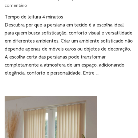
em
comentário
Persiana
Tempo de leitura
4
minutos
em
tecido:
Descubra por que a persiana em tecido é a escolha ideal
por
para quem busca sofisticação, conforto visual e versatilidade
que
em diferentes ambientes. Criar um ambiente sofisticado não
é
depende apenas de móveis caros ou objetos de decoração.
a
A escolha certa das persianas pode transformar
escolha
perfeita
completamente a atmosfera de um espaço, adicionando
para
elegância, conforto e personalidade. Entre …
ambientes
sofisticados?