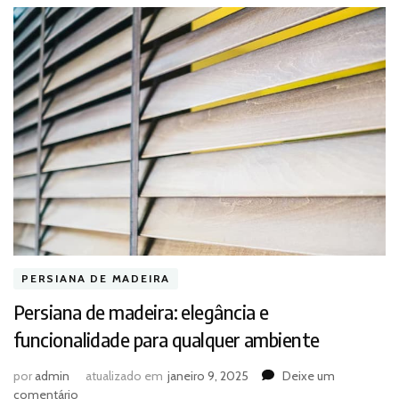
PERSIANA DE MADEIRA
Persiana de madeira: elegância e
funcionalidade para qualquer ambiente
por
admin
atualizado em
janeiro 9, 2025
Deixe um
em
comentário