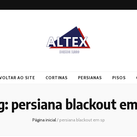
VOLTAR AO SITE
CORTINAS
PERSIANAS
PISOS
g:
persiana blackout em
Página inicial
/
persiana blackout em sp