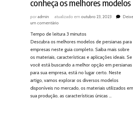
conheça os melhores modelos
por
admin
atualizado em
outubro 23, 2023
Deix
em
um comentário
Persianas
Tempo de leitura
3
minutos
para
empresas:
Descubra os melhores modelos de persianas para
conheça
empresas neste guia completo. Saiba mais sobre
os
os materiais, características e aplicações ideais. Se
melhores
você está buscando a melhor opção em persianas
modelos
para sua empresa, está no lugar certo. Neste
artigo, vamos explorar os diversos modelos
disponíveis no mercado, os materiais utilizados e
sua produção, as características únicas …