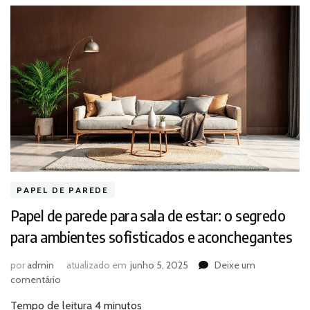
PAPEL DE PAREDE
Papel de parede para sala de estar: o segredo
para ambientes sofisticados e aconchegantes
por
admin
atualizado em
junho 5, 2025
Deixe um
em
comentário
Papel
Tempo de leitura
4
minutos
de