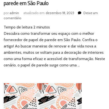
parede em São Paulo
por
admin
atualizado em
dezembro 18, 2023
Deixe um
em
comentário
Descubra
Tempo de leitura
2
minutos
o
melhor
Descubra como transformar seu espaço com o melhor
fornecedor
fornecedor de papel de parede em São Paulo. Confira o
de
artigo! Ao buscar maneiras de renovar e dar vida nova a
papel
ambientes, muitos se voltam para a decoração de interiores
de
como uma forma eficaz e acessível de transformação. Neste
parede
em
cenário, o papel de parede surge como uma …
São
Paulo