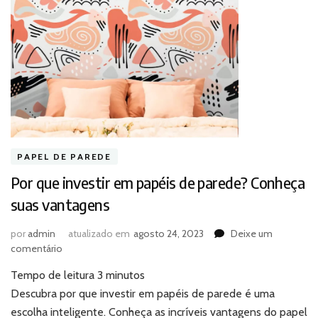
PAPEL DE PAREDE
Por que investir em papéis de parede? Conheça
suas vantagens
por
admin
atualizado em
agosto 24, 2023
Deixe um
em
comentário
Por
Tempo de leitura
3
minutos
que
investir
Descubra por que investir em papéis de parede é uma
em
escolha inteligente. Conheça as incríveis vantagens do papel