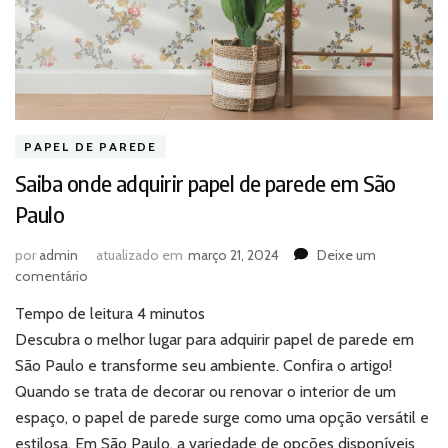
PAPEL DE PAREDE
Saiba onde adquirir papel de parede em São
Paulo
por
admin
atualizado em
março 21, 2024
Deixe um
em
comentário
Saiba
Tempo de leitura
4
minutos
onde
adquirir
Descubra o melhor lugar para adquirir papel de parede em
papel
São Paulo e transforme seu ambiente. Confira o artigo!
de
Quando se trata de decorar ou renovar o interior de um
parede
espaço, o papel de parede surge como uma opção versátil e
em
estilosa. Em São Paulo, a variedade de opções disponíveis
São