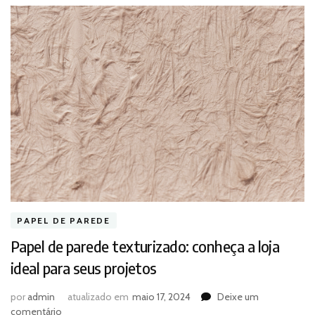
PAPEL DE PAREDE
Papel de parede texturizado: conheça a loja
ideal para seus projetos
por
admin
atualizado em
maio 17, 2024
Deixe um
em
comentário