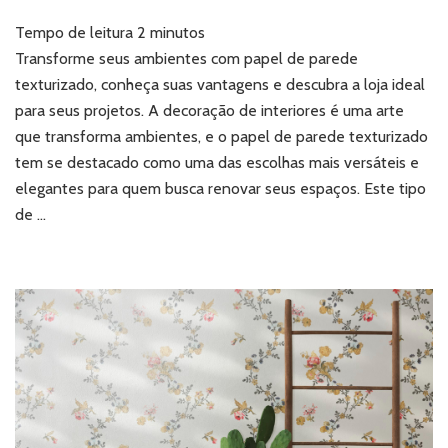
Papel
Tempo de leitura
2
minutos
de
parede
Transforme seus ambientes com papel de parede
texturizado:
texturizado, conheça suas vantagens e descubra a loja ideal
conheça
para seus projetos. A decoração de interiores é uma arte
a
que transforma ambientes, e o papel de parede texturizado
loja
tem se destacado como uma das escolhas mais versáteis e
ideal
para
elegantes para quem busca renovar seus espaços. Este tipo
seus
de …
projetos