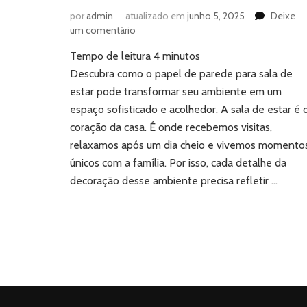
por
admin
atualizado em
junho 5, 2025
Deixe
em
um comentário
Papel
Tempo de leitura
4
minutos
de
parede
Descubra como o papel de parede para sala de
para
estar pode transformar seu ambiente em um
sala
espaço sofisticado e acolhedor. A sala de estar é 
de
coração da casa. É onde recebemos visitas,
estar:
relaxamos após um dia cheio e vivemos momento
o
segredo
únicos com a família. Por isso, cada detalhe da
para
decoração desse ambiente precisa refletir …
ambientes
sofisticados
e
aconchegantes