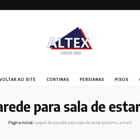
VOLTAR AO SITE
CORTINAS
PERSIANAS
PISOS
arede para sala de est
Página inicial
/
papel de parede para sala de estar próximo a mim