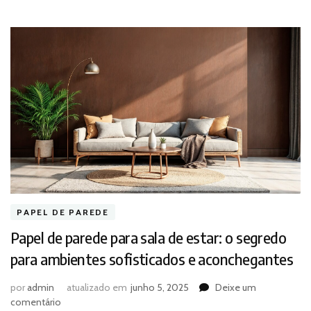
PAPEL DE PAREDE
Papel de parede para sala de estar: o segredo
para ambientes sofisticados e aconchegantes
por
admin
atualizado em
junho 5, 2025
Deixe um
em
comentário