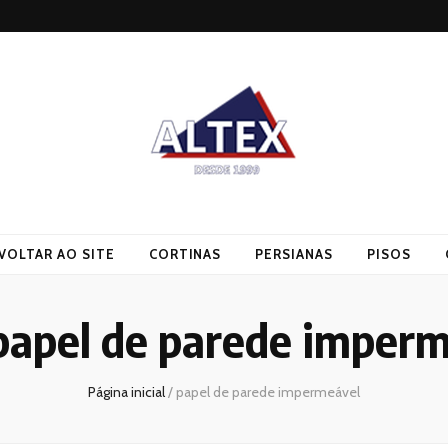
VOLTAR AO SITE
CORTINAS
PERSIANAS
PISOS
papel de parede imper
Página inicial
/
papel de parede impermeável