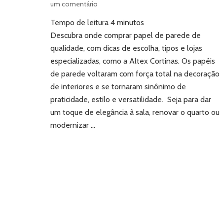
em
um comentário
Onde
Tempo de leitura
4
minutos
comprar
papel
Descubra onde comprar papel de parede de
de
qualidade, com dicas de escolha, tipos e lojas
parede:
especializadas, como a Altex Cortinas. Os papéis
guia
de parede voltaram com força total na decoração
completo
de interiores e se tornaram sinônimo de
para
escolher
praticidade, estilo e versatilidade. Seja para dar
a
um toque de elegância à sala, renovar o quarto ou
melhor
modernizar …
opção