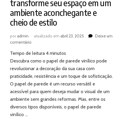
transforme seu espaço em um
ambiente aconchegante e
cheio de estilo
por
admin
atualizado em
abril 23, 2025
Deixe um
em
comentário
Papel
Tempo de leitura
4
minutos
de
parede
Descubra como o papel de parede vinílico pode
vinílico:
revolucionar a decoração da sua casa com
transforme
praticidade, resistência e um toque de sofisticação.
seu
O papel de parede é um recurso versátil e
espaço
acessível para quem deseja mudar o visual de um
em
um
ambiente sem grandes reformas. Mas, entre os
ambiente
diversos tipos disponíveis, o papel de parede
aconchegante
vinílico …
e
cheio
de