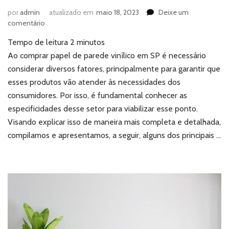
por
admin
atualizado em
maio 18, 2023
Deixe um
em
comentário
Comprar
Tempo de leitura
2
minutos
papel
de
Ao comprar papel de parede vinílico em SP é necessário
parede
considerar diversos fatores, principalmente para garantir que
vinílico
esses produtos vão atender às necessidades dos
em
consumidores. Por isso, é fundamental conhecer as
SP:
especificidades desse setor para viabilizar esse ponto.
o
que
Visando explicar isso de maneira mais completa e detalhada,
considerar?
compilamos e apresentamos, a seguir, alguns dos principais …