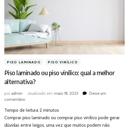
PISO LAMINADO
PISO VINÍLICO
Piso laminado ou piso vinílico: qual a melhor
alternativa?
por
admin
atualizado em
maio 18, 2023
Deixe um
em
comentário
Piso
Tempo de leitura
2
minutos
laminado
ou
Comprar piso laminado ou comprar piso vinílico pode gerar
piso
dúvidas entre leigos, uma vez que muitos podem não