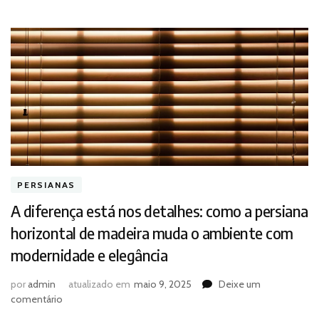
PERSIANAS
A diferença está nos detalhes: como a persiana
horizontal de madeira muda o ambiente com
modernidade e elegância
por
admin
atualizado em
maio 9, 2025
Deixe um
em
comentário
A