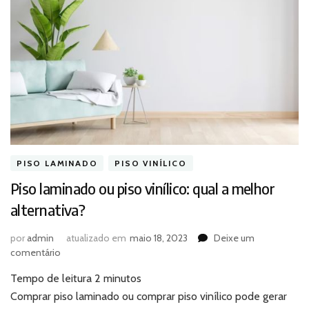
PISO LAMINADO
PISO VINÍLICO
Piso laminado ou piso vinílico: qual a melhor
alternativa?
por
admin
atualizado em
maio 18, 2023
Deixe um
em
comentário
Piso
Tempo de leitura
2
minutos
laminado
ou
Comprar piso laminado ou comprar piso vinílico pode gerar