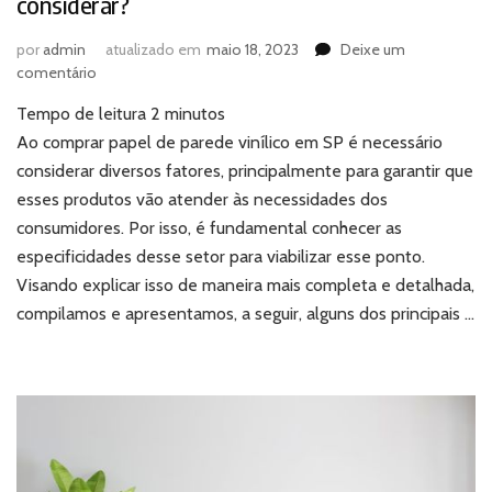
considerar?
por
admin
atualizado em
maio 18, 2023
Deixe um
em
comentário
Comprar
Tempo de leitura
2
minutos
papel
de
Ao comprar papel de parede vinílico em SP é necessário
parede
considerar diversos fatores, principalmente para garantir que
vinílico
esses produtos vão atender às necessidades dos
em
consumidores. Por isso, é fundamental conhecer as
SP:
especificidades desse setor para viabilizar esse ponto.
o
que
Visando explicar isso de maneira mais completa e detalhada,
considerar?
compilamos e apresentamos, a seguir, alguns dos principais …