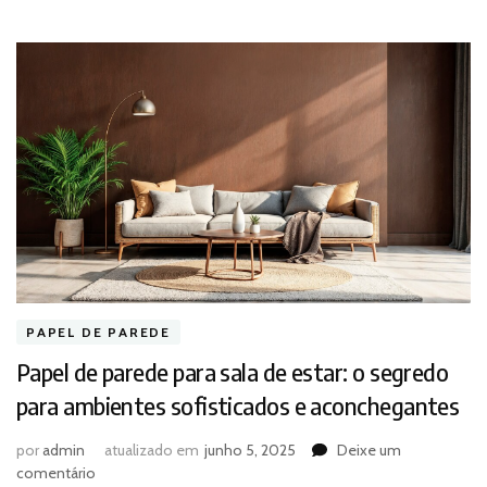
PAPEL DE PAREDE
Papel de parede para sala de estar: o segredo
para ambientes sofisticados e aconchegantes
por
admin
atualizado em
junho 5, 2025
Deixe um
em
comentário