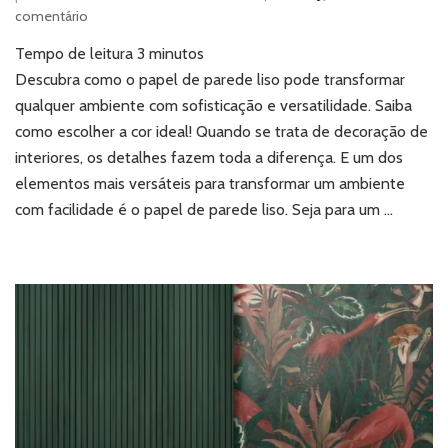
em
comentário
Papel
Tempo de leitura
3
minutos
de
parede
Descubra como o papel de parede liso pode transformar
liso:
qualquer ambiente com sofisticação e versatilidade. Saiba
a
como escolher a cor ideal! Quando se trata de decoração de
solução
interiores, os detalhes fazem toda a diferença. E um dos
ideal
elementos mais versáteis para transformar um ambiente
para
complementar
com facilidade é o papel de parede liso. Seja para um …
qualquer
estilo
de
decoração