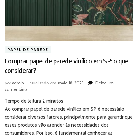
PAPEL DE PAREDE
Comprar papel de parede vinílico em SP: o que
considerar?
por
admin
atualizado em
maio 18, 2023
Deixe um
em
comentário
Comprar
Tempo de leitura
2
minutos
papel
de
Ao comprar papel de parede vinílico em SP é necessário
parede
considerar diversos fatores, principalmente para garantir que
vinílico
esses produtos vão atender às necessidades dos
em
consumidores. Por isso, é fundamental conhecer as
SP: