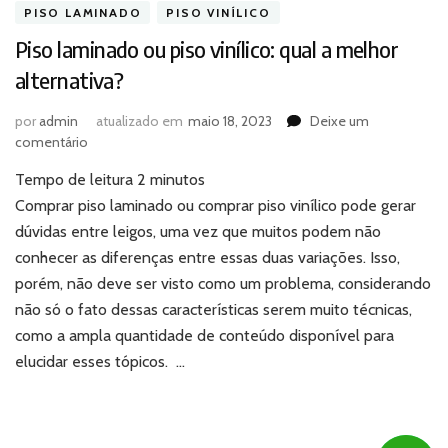
PISO LAMINADO
PISO VINÍLICO
Piso laminado ou piso vinílico: qual a melhor
alternativa?
por
admin
atualizado em
maio 18, 2023
Deixe um
em
comentário
Piso
Tempo de leitura
2
minutos
laminado
ou
Comprar piso laminado ou comprar piso vinílico pode gerar
piso
dúvidas entre leigos, uma vez que muitos podem não
vinílico:
conhecer as diferenças entre essas duas variações. Isso,
qual
porém, não deve ser visto como um problema, considerando
a
não só o fato dessas características serem muito técnicas,
melhor
alternativa?
como a ampla quantidade de conteúdo disponível para
elucidar esses tópicos. …