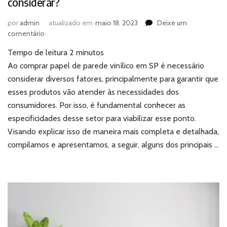
considerar?
por
admin
atualizado em
maio 18, 2023
Deixe um
em
comentário
Comprar
Tempo de leitura
2
minutos
papel
de
Ao comprar papel de parede vinílico em SP é necessário
parede
considerar diversos fatores, principalmente para garantir que
vinílico
esses produtos vão atender às necessidades dos
em
consumidores. Por isso, é fundamental conhecer as
SP:
especificidades desse setor para viabilizar esse ponto.
o
que
Visando explicar isso de maneira mais completa e detalhada,
considerar?
compilamos e apresentamos, a seguir, alguns dos principais …