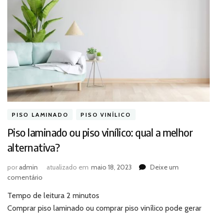
PISO LAMINADO
PISO VINÍLICO
Piso laminado ou piso vinílico: qual a melhor
alternativa?
por
admin
atualizado em
maio 18, 2023
Deixe um
em
comentário
Piso
Tempo de leitura
2
minutos
laminado
ou
Comprar piso laminado ou comprar piso vinílico pode gerar