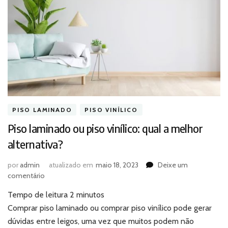
PISO LAMINADO
PISO VINÍLICO
Piso laminado ou piso vinílico: qual a melhor
alternativa?
por
admin
atualizado em
maio 18, 2023
Deixe um
em
comentário
Piso
Tempo de leitura
2
minutos
laminado
ou
Comprar piso laminado ou comprar piso vinílico pode gerar
piso
dúvidas entre leigos, uma vez que muitos podem não